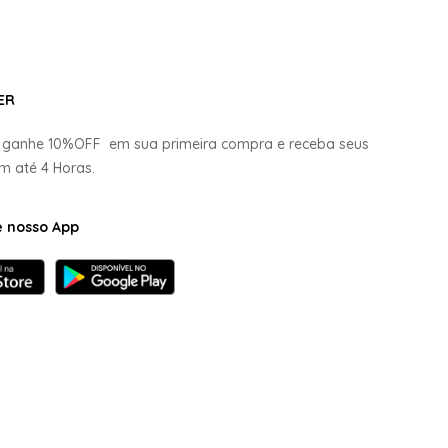
ER
e ganhe
10%OFF
em sua primeira compra e receba seus
em até
4 Horas.
e nosso App