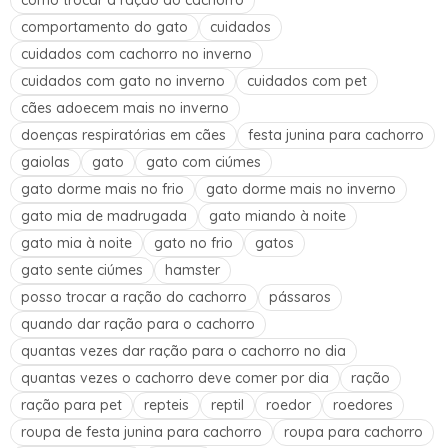
como trocar a ração do cachorro
comportamento do gato
cuidados
cuidados com cachorro no inverno
cuidados com gato no inverno
cuidados com pet
cães adoecem mais no inverno
doenças respiratórias em cães
festa junina para cachorro
gaiolas
gato
gato com ciúmes
gato dorme mais no frio
gato dorme mais no inverno
gato mia de madrugada
gato miando à noite
gato mia à noite
gato no frio
gatos
gato sente ciúmes
hamster
posso trocar a ração do cachorro
pássaros
quando dar ração para o cachorro
quantas vezes dar ração para o cachorro no dia
quantas vezes o cachorro deve comer por dia
ração
ração para pet
repteis
reptil
roedor
roedores
roupa de festa junina para cachorro
roupa para cachorro