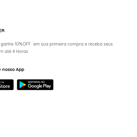
ER
e ganhe
10%OFF
em sua primeira compra e receba seus
em até
4 Horas.
e nosso App