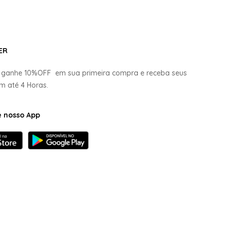
ER
e ganhe
10%OFF
em sua primeira compra e receba seus
em até
4 Horas.
e nosso App