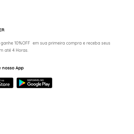
ER
e ganhe
10%OFF
em sua primeira compra e receba seus
em até
4 Horas.
e nosso App