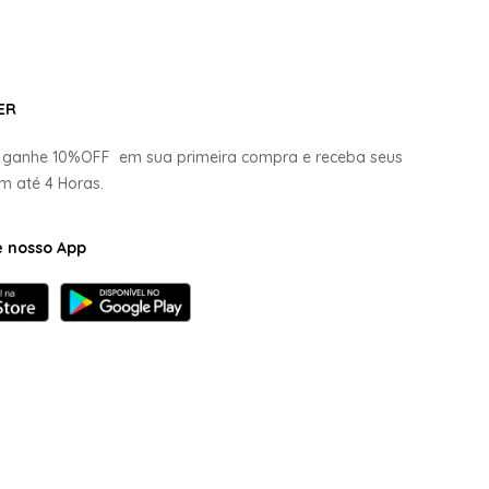
ER
e ganhe
10%OFF
em sua primeira compra e receba seus
em até
4 Horas.
e nosso App