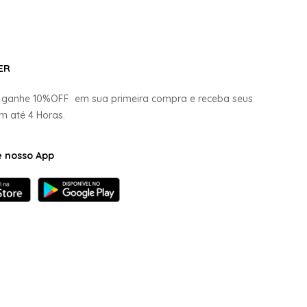
ER
e ganhe
10%OFF
em sua primeira compra e receba seus
em até
4 Horas.
e nosso App