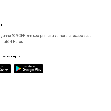
ER
e ganhe
10%OFF
em sua primeira compra e receba seus
em até
4 Horas.
e nosso App