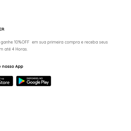
ER
e ganhe
10%OFF
em sua primeira compra e receba seus
em até
4 Horas.
e nosso App