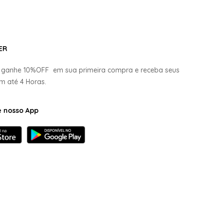
ER
e ganhe
10%OFF
em sua primeira compra e receba seus
em até
4 Horas.
e nosso App