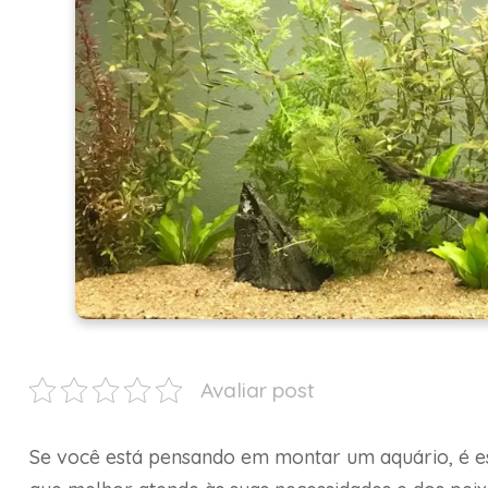
Avaliar post
Se você está pensando em montar um aquário, é ess