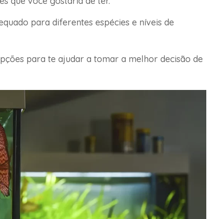
s que você gostaria de ter.
quado para diferentes espécies e níveis de
opções para te ajudar a tomar a melhor decisão de