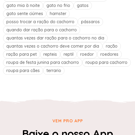
gato mia à noite
gato no frio
gatos
gato sente ciúmes
hamster
posso trocar a ração do cachorro
pássaros
quando dar ração para o cachorro
quantas vezes dar ração para o cachorro no dia
quantas vezes o cachorro deve comer por dia
ração
ração para pet
repteis
reptil
roedor
roedores
roupa de festa junina para cachorro
roupa para cachorro
roupa para cães
terrario
VEM PRO APP
Baixe o nosso App