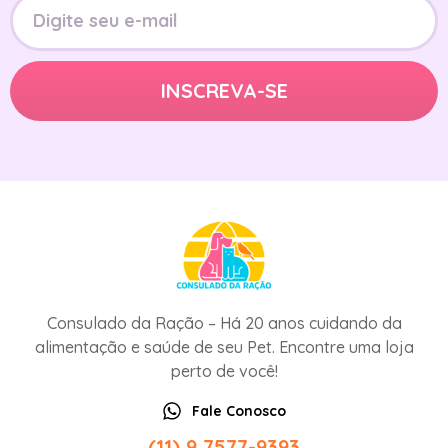
Consulado da Ração – Há 20 anos cuidando da
alimentação e saúde de seu Pet. Encontre uma loja
perto de você!
Fale Conosco
(11) 9 7577-9393