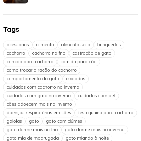
Tags
acessórios
alimento
alimento seco
brinquedos
cachorro
cachorro no frio
castração de gato
comida para cachorro
comida para cão
como trocar a ração do cachorro
comportamento do gato
cuidados
cuidados com cachorro no inverno
cuidados com gato no inverno
cuidados com pet
cães adoecem mais no inverno
doenças respiratórias em cães
festa junina para cachorro
gaiolas
gato
gato com ciúmes
gato dorme mais no frio
gato dorme mais no inverno
gato mia de madrugada
gato miando à noite