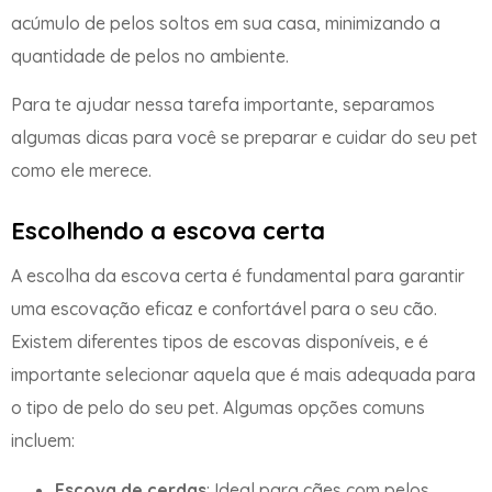
acúmulo de pelos soltos em sua casa, minimizando a
quantidade de pelos no ambiente.
Para te ajudar nessa tarefa importante, separamos
algumas dicas para você se preparar e cuidar do seu pet
como ele merece.
Escolhendo a escova certa
A escolha da escova certa é fundamental para garantir
uma escovação eficaz e confortável para o seu cão.
Existem diferentes tipos de escovas disponíveis, e é
importante selecionar aquela que é mais adequada para
o tipo de pelo do seu pet. Algumas opções comuns
incluem:
Escova de cerdas
: Ideal para cães com pelos