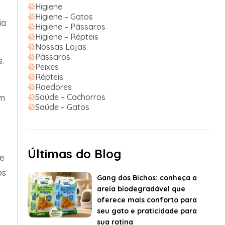
Higiene
Higiene – Gatos
ia
Higiene – Pássaros
Higiene – Répteis
Nossas Lojas
Pássaros
.
Peixes
Répteis
Roedores
am
Saúde – Cachorros
Saúde – Gatos
Últimas do Blog
ue
os
Gang dos Bichos: conheça a
areia biodegradável que
oferece mais conforto para
seu gato e praticidade para
sua rotina