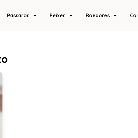
Pássaros
Peixes
Roedores
Co
to