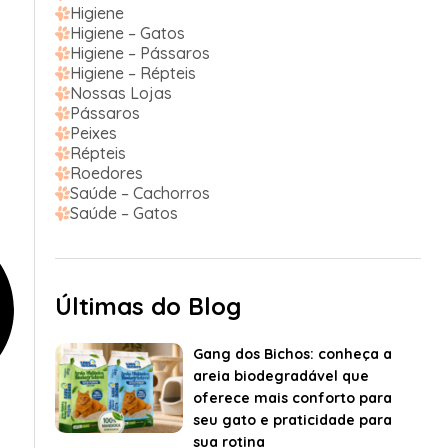
Higiene
Higiene – Gatos
Higiene – Pássaros
Higiene – Répteis
Nossas Lojas
Pássaros
Peixes
Répteis
Roedores
Saúde – Cachorros
Saúde – Gatos
Últimas do Blog
Gang dos Bichos: conheça a
areia biodegradável que
oferece mais conforto para
seu gato e praticidade para
sua rotina